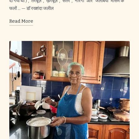
दी गयी थी ) , "तरबूज़", "ख़रबूज़े", "संतरे", "नारंगी" और "जलेबियाँ" मौसम के
फलों ... — डॉ रख्शंदा जलील
Read More