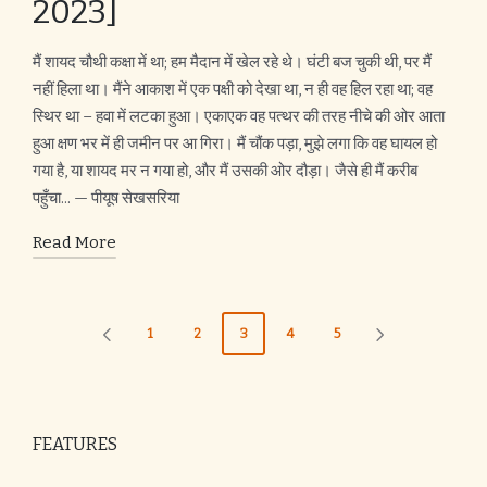
2023]
मैं शायद चौथी कक्षा में था; हम मैदान में खेल रहे थे। घंटी बज चुकी थी, पर मैं
नहीं हिला था। मैंने आकाश में एक पक्षी को देखा था, न ही वह हिल रहा था; वह
स्थिर था – हवा में लटका हुआ। एकाएक वह पत्थर की तरह नीचे की ओर आता
हुआ क्षण भर में ही जमीन पर आ गिरा। मैं चौंक पड़ा, मुझे लगा कि वह घायल हो
गया है, या शायद मर न गया हो, और मैं उसकी ओर दौड़ा। जैसे ही मैं करीब
पहुँचा... — पीयूष सेखसरिया
Read More
Posts
1
2
3
4
5
PREVIOUS
NEXT
pagination
PAGE
PAGE
FEATURES