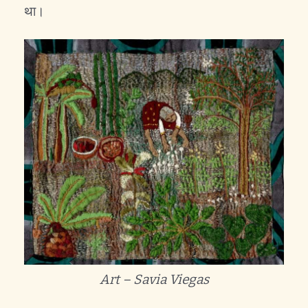
था।
Art – Savia Viegas