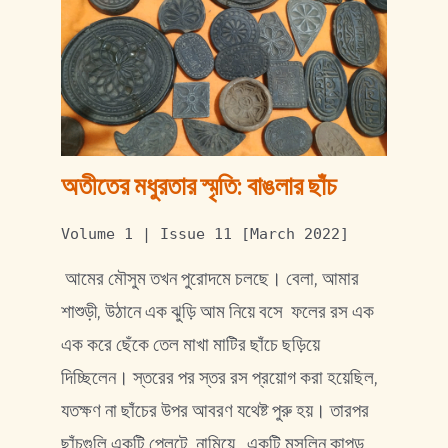
অতীতের মধুরতার স্মৃতি: বাঙলার ছাঁচ
Volume 1 | Issue 11 [March 2022]
আমের মৌসুম তখন পুরোদমে চলছে। বেলা, আমার
শাশুড়ী, উঠানে এক ঝুড়ি আম নিয়ে বসে ফলের রস এক
এক করে ছেঁকে তেল মাখা মাটির ছাঁচে ছড়িয়ে
দিচ্ছিলেন। স্তরের পর স্তর রস প্রয়োগ করা হয়েছিল,
যতক্ষণ না ছাঁচের উপর আবরণ যথেষ্ট পুরু হয়। তারপর
ছাঁচগুলি একটি প্লেটে নামিয়ে , একটি মসলিন কাপড়