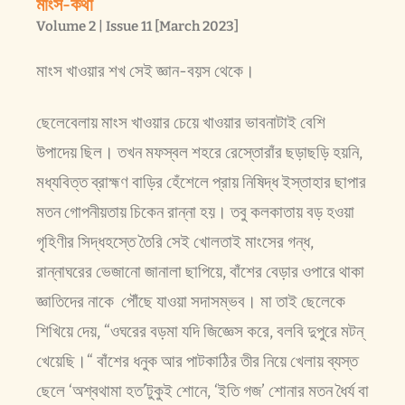
মাংস-কথা
Volume 2 | Issue 11 [March 2023]
মাংস খাওয়ার শখ সেই জ্ঞান-বয়স থেকে।
ছেলেবেলায় মাংস খাওয়ার চেয়ে খাওয়ার ভাবনাটাই বেশি
উপাদেয় ছিল। তখন মফস্বল শহরে রেস্তোরাঁর ছড়াছড়ি হয়নি,
মধ্যবিত্ত ব্রাহ্মণ বাড়ির হেঁশেলে প্রায় নিষিদ্ধ ইস্তাহার ছাপার
মতন গোপনীয়তায় চিকেন রান্না হয়। তবু কলকাতায় বড় হওয়া
গৃহিণীর সিদ্ধহস্তে তৈরি সেই খোলতাই মাংসের গন্ধ,
রান্নাঘরের ভেজানো জানালা ছাপিয়ে, বাঁশের বেড়ার ওপারে থাকা
জ্ঞাতিদের নাকে পৌঁছে যাওয়া সদাসম্ভব। মা তাই ছেলেকে
শিখিয়ে দেয়, “ওঘরের বড়মা যদি জিজ্ঞেস করে, বলবি দুপুরে মটন্
খেয়েছি।“ বাঁশের ধনুক আর পাটকাঠির তীর নিয়ে খেলায় ব্যস্ত
ছেলে ‘অশ্বথামা হত’টুকুই শোনে, ‘ইতি গজ’ শোনার মতন ধৈর্য বা