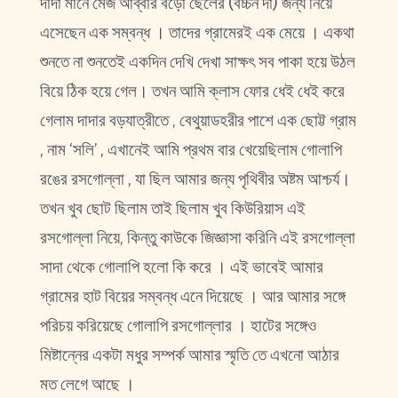
দাদা মানে মেজ আব্বার বড়ো ছেলের (বচ্চন দা) জন্য নিয়ে
এসেছেন এক সম্বন্ধ । তাদের গ্রামেরই এক মেয়ে । একথা
শুনতে না শুনতেই একদিন দেখি দেখা সাক্ষৎ সব পাকা হয়ে উঠল
বিয়ে ঠিক হয়ে গেল। তখন আমি ক্লাস ফোর ধেই ধেই করে
গেলাম দাদার বড়যাত্রীতে , বেথুয়াডহরীর পাশে এক ছোট্ট গ্রাম
, নাম ‘সলি’ , এখানেই আমি প্রথম বার খেয়েছিলাম গোলাপি
রঙের রসগোল্লা , যা ছিল আমার জন্য পৃথিবীর অষ্টম আশ্চর্য।
তখন খুব ছোট ছিলাম তাই ছিলাম খুব কিউরিয়াস এই
রসগোল্লা নিয়ে, কিন্তু কাউকে জিজ্ঞাসা করিনি এই রসগোল্লা
সাদা থেকে গোলাপি হলো কি করে । এই ভাবেই আমার
গ্রামের হাট বিয়ের সম্বন্ধ এনে দিয়েছে । আর আমার সঙ্গে
পরিচয় করিয়েছে গোলাপি রসগোল্লার । হাটের সঙ্গেও
মিষ্টান্নের একটা মধুর সম্পর্ক আমার স্মৃতি তে এখনো আঠার
মত লেগে আছে ।