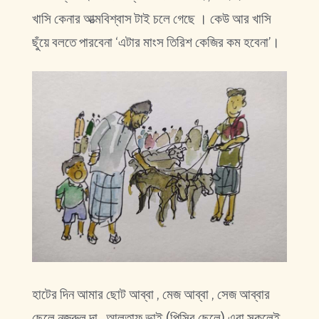
খাসি কেনার আত্মবিশ্বাস টাই চলে গেছে । কেউ আর খাসি
ছুঁয়ে বলতে পারবেনা ‘এটার মাংস তিরিশ কেজির কম হবেনা’।
হাটের দিন আমার ছোট আব্বা , মেজ আব্বা , সেজ আব্বার
ছেলে নজরুল দা , আলতাফ ভাই (পিসির ছেলে) এরা সকলেই