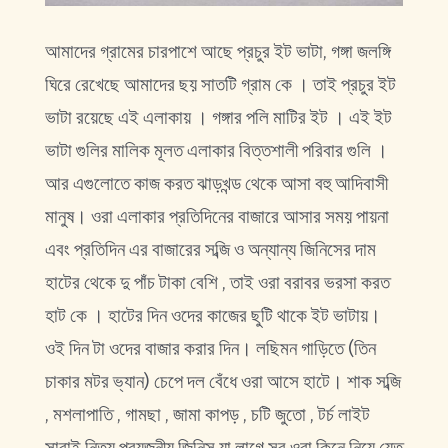
আমাদের গ্রামের চারপাশে আছে প্রচুর ইট ভাটা, গঙ্গা জলঙ্গি
ঘিরে রেখেছে আমাদের ছয় সাতটি গ্রাম কে । তাই প্রচুর ইট
ভাটা রয়েছে এই এলাকায় । গঙ্গার পলি মাটির ইট । এই ইট
ভাটা গুলির মালিক মূলত এলাকার বিত্তশালী পরিবার গুলি ।
আর এগুলোতে কাজ করত ঝাড়খন্ড থেকে আসা বহু আদিবাসী
মানুষ। ওরা এলাকার প্রতিদিনের বাজারে আসার সময় পায়না
এবং প্রতিদিন এর বাজারের সব্জি ও অন্যান্য জিনিসের দাম
হাটের থেকে দু পাঁচ টাকা বেশি , তাই ওরা বরাবর ভরসা করত
হাট কে । হাটের দিন ওদের কাজের ছুটি থাকে ইট ভাটায়।
ওই দিন টা ওদের বাজার করার দিন। লছিমন গাড়িতে (তিন
চাকার মটর ভ্যান) চেপে দল বেঁধে ওরা আসে হাটে। শাক সব্জি
, মশলাপাতি , গামছা , জামা কাপড় , চটি জুতো , টর্চ লাইট
সারাই নিত্য প্রয়জনীয় জিনিস যা লাগে সব ওরা কিনে নিয়ে যেত