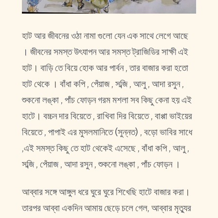
হাট আর জীবনের ওঠা নামা গুলো যেন এক সাথে লেগে আছে
। জীবনের সমস্ত উৎযাপন আর সমস্ত ট্রাজিডির সাক্ষী এই
হাট। বাড়ি তে বিয়ে হোক আর পার্বন , তার বাজার করা হতো
হাট থেকে । বাঁধা কপি , পেঁয়াজ , সব্জি , আলু , আদা রসুন ,
শুকনো লঙ্কা , পাঁচ ফোড়ন গরম মশলা সব কিছু কেনা হয় এই
হাটে। বচ্চন দার বিয়েতে , রাখিবা দির বিয়েতে , বাপ্পা ভাইয়ের
বিয়েতে , পাপাই এর মুসলমানিতে (সুন্নত) , বড়ো ভাবির সাধে
,এই সমস্ত কিছু তে হাট থেকেই এসেছে , বাঁধা কপি , আলু ,
সব্জি , পেঁয়াজ , আদা রসুন , শুকনো লঙ্কা , পাঁচ ফোড়ন ।
আব্বার সঙ্গে আঙ্গুল ধরে ঘুরে ঘুরে শিখেছি হাটে বাজার করা।
তারপর আব্বা একদিন আমায় ছেড়ে চলে গেল, আব্বার মৃত্যুর