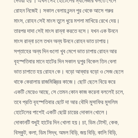
দেওয়া হয় । এখন সেই হোটেলের ম্যানেজার বলতে গেলে
রোহন নিজেই। সকাল বেলায় চন্দন পুর থেকে আসে গরুর
মাংস, রোহন সেই মাংস তুলে ধুয়ে মশলা মাখিয়ে রেখে দেয়।
তারপর দাদা সেই মাংস রান্না করতে বসে। যখন এক উননে
মাংস রান্না চলে তখন অন্য উননে রোহন ভাত চাপায়।
সপ্তাহের অন্য দিন গুলো খুব মেপে ভাত চাপায় রোহন আর
বৃহস্পতিবার মানে হাটের দিন সকাল দুপুর বিকেল তিন বেলা
ভাত চাপাতে হয় রোহন কে। বড়ো আব্বার বড়ো ও সেজ ছেলে
থাকে কেরালায় রাজমিস্ত্রির কাজে। ছোট ছেলে বিয়ে করে
একটি মেয়েও আছে, সে তেমন কোন কাজ করেনা বললেই চলে,
তবে প্রতি বৃহস্পতিবার ছোট দা আর বৌদি মুসাফির মুসলিম
হোটেলের পাশেই একটি ছোট্ট চায়ের দোকান খোলে।
দোকানটি শুধুই হাটের দিন খোলা হয়। চা, ডিম টোস্ট, কেক,
বিস্কুট, কলা, ডিম সিদ্ধ, অমল বিড়ি, জয় বিড়ি, কালি বিড়ি,