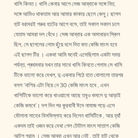
খাসি কিনত। খাসি কেনার আগে সেজ আব্বাকে সঙ্গে নিত,
সঙ্গে আমিও থাকতাম আর আমার কাকার ছেলে কেলু। ছাগল
হাট বরাবরই গরুর হাটের আগে বসে, তাই সকাল সকাল চলে
যেতাম আমরা দল বেঁধে। সেজ আব্বার এক অসাধারন স্কিল
ছিল, সে ছাগলের লোম ছুঁয়ে বলে দিত কত কেজি মাংস হবে
এই ছাগল টির । একথা আমি শুনেই এসেছিলাম একটা সময়
পর্যন্ত, প্ৰথমবার যখন তার সাথে খাসি কিনতে গেলাম সে খাসি
টিকে ভালো করে দেখল, দু একবার পিঠে হাত বোলালো তারপর
বলল ‘নাশির এটা নিয়ে নে 30 কেজি মাংস হবে , এখন
খাশিটিকে ভালো করে খাওয়ানো আছে তবুও কমলে দু আড়াই
কেজি কমবে’। দশ দিন পর কুরবানী ঈদে নামাজ পড়ে এসে
মৌলানা সাহেব বিসমিল্লাহ করে দিলেন খাসিটিকে , আর হ্যাঁ
একদম তাই ওজন করে দেখা গেল টোটাল মাংস সাতাশ কেজি
আটশ গ্রাম । সেজ আব্বা এখন আর নেই , তাই হাট থেকে