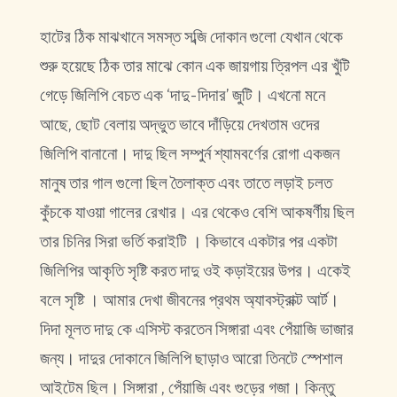
হাটের ঠিক মাঝখানে সমস্ত সব্জি দোকান গুলো যেখান থেকে
শুরু হয়েছে ঠিক তার মাঝে কোন এক জায়গায় ত্রিপল এর খুঁটি
গেড়ে জিলিপি বেচত এক ‘দাদু-দিদার’ জুটি। এখনো মনে
আছে, ছোট বেলায় অদ্ভুত ভাবে দাঁড়িয়ে দেখতাম ওদের
জিলিপি বানানো। দাদু ছিল সম্পুর্ন শ্যামবর্ণের রোগা একজন
মানুষ তার গাল গুলো ছিল তৈলাক্ত এবং তাতে লড়াই চলত
কুঁচকে যাওয়া গালের রেখার। এর থেকেও বেশি আকষর্ণীয় ছিল
তার চিনির সিরা ভর্তি করাইটি । কিভাবে একটার পর একটা
জিলিপির আকৃতি সৃষ্টি করত দাদু ওই কড়াইয়ের উপর। একেই
বলে সৃষ্টি । আমার দেখা জীবনের প্রথম অ্যাবস্ট্রাক্ট আর্ট।
দিদা মূলত দাদু কে এসিস্ট করতেন সিঙ্গারা এবং পেঁয়াজি ভাজার
জন্য। দাদুর দোকানে জিলিপি ছাড়াও আরো তিনটে স্পেশাল
আইটেম ছিল। সিঙ্গারা , পেঁয়াজি এবং গুড়ের গজা। কিন্তু