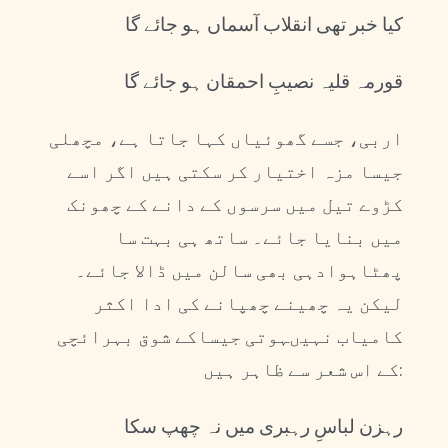
کیا خبر تھی انقلاب آسماں ہو جائے گا
قورمہ قلیہ نصیبِ احمقان ہو جائے گا
اربی، جسے گھوئیاں کہا جاتا ہے، مچھلی
جیسا مزہ اختیار کر سکتی ہیں اگر اسے
کڑوے تیل میں سرسوں کے دانے کے چھونک
میں بنایا جائے۔ ساتھ ہی بہت سا
پھٹاہوادہی بھی سالن میں ڈالا جائے۔
لیکن یہ چھینے چھپانے کی ادا اکثر
کامیاب نہیںہوتی جیساکے شوق بہرائچی
کے اس شعر سے ظاہر ہیں:
رہزن لباسِ رہبری میں نہ چھپ سکا