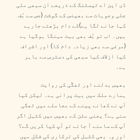
ڈی این اے ٹیسٹنگ کے ذریعے ان سبھی ملی
جلی وجوہات سے بھینس کے گوشت (جس سے بُف
کہا جانے لگا ہے)کے دام بڑھتے جارہے
ہیں۔ اب تو بُف بھی بہت مہنگا ہوگیا ہے
(مرغی سے بھی زیادہ دام کا) اور اشراف
کیا ازلاف کیا سبھی کی دسترس سے باہر
ہے۔
بھیس بدلنے اور ٹھگّی کی روایت
ہمارے ملک میں بہت پرانی ہے۔ لیکن کیا
آپ نے کھانے پینے کے معاملے میں ٹھگی
سنی ہے؟ یعنی مٹن کے بھیس میں کٹہل اگر
آپ کے سامنے آ جائے تو آپ کیا کریں گے؟
اور وہ بھی کٹہل کی ترکاری کی شکل میں