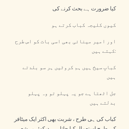
کیا ضرورت ہے بحث کرنے کی
کیوں کلیجہ کباب کرتے ہو
اور امیر مینائی بھی اسی بات کو اس طرح
کہتے ہیں:
کبابِ سیخ ہیں ہم کروٹیں ہر سو بلدتے
ہیں
جل اٹھتا ہے جو یہ پہلو تو وہ پہلو
بدلتے ہیں
کباب کی ہی طرح ، شربت بھی اکثر ایک میٹافر
کی طرح استعمال کیا جاتاہے۔ دیکھئے یہ شعر