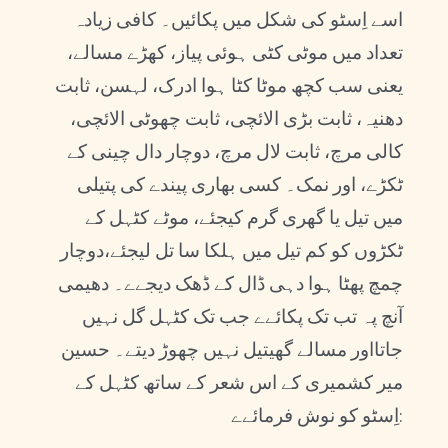
اسے اِسٹو کی شکل میں پکائیں۔ کافی زیادہ
تعداد میں موٹی کٹی ہوئی پیاز، کھڑے مسالے،
یعنی سب کچھ موٹا کٹا ہوا ادرک، لہسن، ثابت
دھنیہ، ثابت بڑی الائچی، ثابت چھوٹی الائچی،
کالی مرچ، ثابت لال مرچ، دوچار دال چینی کے
ٹکڑے، اور نمک۔ کسی بھاری پیندے کی پتیلی
میں تیل یا گھری گرم کیجئے، موٹے کٹہل کے
ٹکڑوں کو کم تیل میں ہلکا سا تل لیجئے،دوچار
چمچ پھٹا ہوا دہی ڈال کے ڈھک دیجےے۔ دھیمی
آنچ پہ تب تک پکائےے جب تک کٹہل گل نہیں
جاتااور مسالے گھیتیل نہیں چھوڑ دیتے۔ حسین
میر کشمیری کے اس شعر کے ساتھ کٹہل کے
اِسٹو کو نوش فرمائےے: