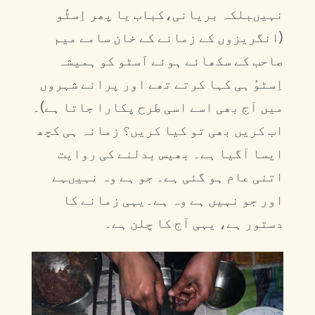
نہیںبلکہ بریانی،کباب یا پھر اِسٹُو
(انگریزوں کے زمانے کے خان سامے میم
صاحب کے سکھائے ہوئے اَسٹو کو ہمیشہ
اِسٹوُ ہی کہا کرتے تھے اور پرانے شہروں
میں آج بھی اسے اسی طرح پکارا جاتا ہے)۔
اب کریں بھی تو کیا کریں؟ زمانہ ہی کچھ
ایسا آگیا ہے۔ بھیس بدلنے کی روایت
اتنی عام ہو گئی ہے۔ جو ہے وہ نہیںہے
اور جو نہیں ہے وہ ہے۔یہی زمانے کا
دستور ہے، یہی آج کا چلن ہے۔