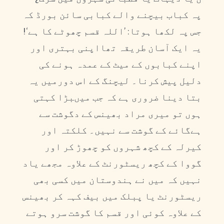
پہ کباب بیچنے والے کبابی سائن بورڈ کہ
جس پہ لکھا ہوتا: ’اللہ قسم چھوٹے کا ہے‘!
یہ ایک آسان طریقہ تھااپنی بہتری اور
اپنے کبابوں کے میٹ کے عمدہ ہونے کی
دلیل پیش کرنا۔ لیچنگ کے اس دورمیں یہ
بتا دینا ضروری ہے کہ جب میںبڑا کہتی
ہوں تو میری مراد بھینس کے دگوشت سے
ہےگائے کے گوشت سے نہیں۔ کلکتہ اور
کیرلہ کے کچھ شہروں کو چھوڑ کر اور
گووا کے کچھ ریسٹورنٹ کے علاوہ مجھے یاد
نہیں کہ میں نے ہندوستان میں کسی بھی
ریسٹورنٹ یا پبلک میں بیف کہہ کر بھینس
کے علاوہ کوئی اور قسم کا گوشت سرو ہوتے