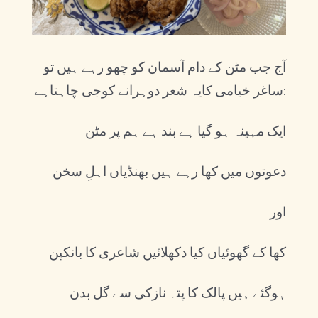
آج جب مٹن کے دام آسمان کو چھو رہے ہیں تو
ساغر خیامی کایہ شعر دوہرانے کوجی چاہتاہے:
ایک مہینہ ہو گیا ہے بند ہے ہم پر مٹن
دعوتوں میں کھا رہے ہیں بھنڈیاں اہلِ سخن
اور
کھا کے گھوئیاں کیا دکھلائیں شاعری کا بانکپن
ہوگئے ہیں پالک کا پتہ نازکی سے گل بدن