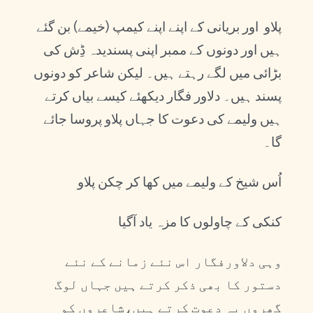
پلاو اور بریانی کے اپنے اپنے کیمپ (خیمے) بن گئے
ہیں اور دونوں کے ممبر اپنی پسندیدہ ڈِش کی
بڑائی میں لگے رہتے ہیں۔ لیکن شاعر کو دونوں
پسند ہیں۔ دلاور فگار دیکھئے کیسے بیاں کرتے
ہیں ولیمے کی دعوت کا جہاں پلاو پروسا جائے
گا۔
اُس شیخ کے ولیمے میں کھا کر چکن پلاو
کنکی کے چاولوں کا مزہ یاد آگیا
وہی دلاورفگار اس نئے زمانے کے نئے
دستور کا بھی ذکر کرتے ہیں جہاں لوگ
گھروں پہ دعوت کرتے ہیں،شاعروں کو