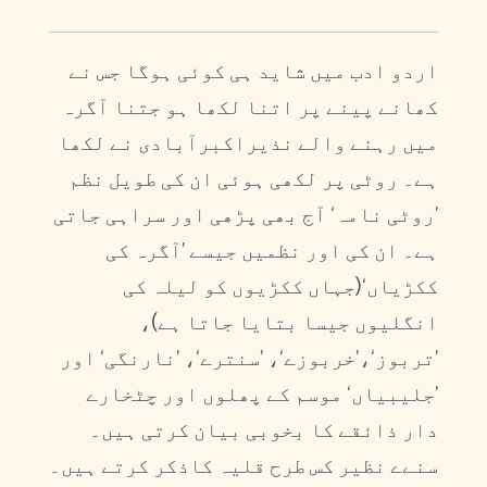
اردو ادب میں شاید ہی کوئی ہوگا جس نے
کھانے پینے پر اتنا لکھا ہو جتنا آگرہ
میں رہنے والے نذیراکبرآبادی نے لکھا
ہے۔ روٹی پر لکھی ہوئی ان کی طویل نظم
’روٹی نامہ‘ آج بھی پڑھی اور سراہی جاتی
ہے۔ ان کی اور نظمیں جیسے ’آگرہ کی
ککڑیاں‘(جہاں ککڑیوں کو لیلہ کی
انگلیوں جیسا بتایا جاتا ہے)،
’تربوز‘،’خربوزے‘، ’سنترے‘، ’نارنگی‘ اور
’جلیبیاں‘ موسم کے پھلوں اور چٹخارے
دار ذائقے کا بخوبی بیان کرتی ہیں۔
سنےے نظیر کس طرح قلیہ کاذکر کرتے ہیں۔