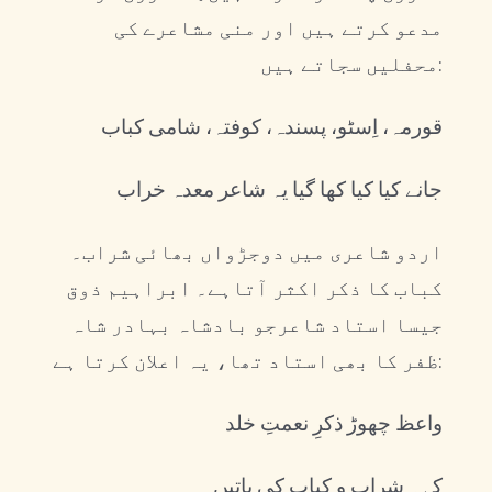
مدعو کرتے ہیں اور منی مشاعرے کی
محفلیں سجاتے ہیں:
قورمہ، اِسٹو، پسندہ، کوفتہ، شامی کباب
جانے کیا کیا کھا گیا یہ شاعر معدہ خراب
اردو شاعری میں دوجڑواں بھائی شراب۔
کباب کا ذکر اکثر آتاہے۔ ابراہیم ذوق
جیسا استاد شاعرجو بادشاہ بہادر شاہ
ظفر کا بھی استاد تھا، یہ اعلان کرتا ہے:
واعظ چھوڑ ذکرِ نعمتِ خلد
کہہ شراب و کباب کی باتیں