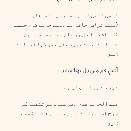
کبھی کبھی کباب تشبیہ یا استعارہ
(میٹافر)بن جاتا ہے بھنے جانے کا، جیسے
کے عاشق کا دل جو جلن اور حسد سے بھن
جاتا ہے۔ سنےے میر تقی میر کیا فرماتے
ہیں:
آتشِ غم میں دل بھنا شاید
دیر سے بو کباب کی ہے
عبدالحامد عدم بھی کباب کو تشبیہ کی
طرح استعمال کرتے ہوئے یہ شعر لکھتے
ہیں: