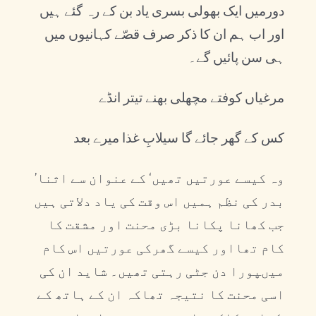
دورمیں ایک بھولی بسری یاد بن کے رہ گئے ہیں
اور اب ہم ان کا ذکر صرف قصّے کہانیوں میں
ہی سن پائیں گے۔
مرغیاں کوفتے مچھلی بھنے تیتر انڈے
کس کے گھر جائے گا سیلابِ غذا میرے بعد
’وہ کیسے عورتیں تھیں‘ کے عنوان سے اثنا
بدر کی نظم ہمیں اس وقت کی یاد دلاتی ہیں
جب کھانا پکانا بڑی محنت اور مشقت کا
کام تھااور کیسے گھرکی عورتیں اس کام
میںپورا دن جٹی رہتی تھیں۔ شاید ان کی
اسی محنت کا نتیجہ تھاکہ ان کے ہاتھ کے