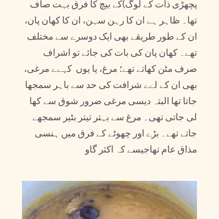
پچھڑی ذات کے لوگ)کے بیچ کا فرق بہت صاف
تھا۔ ظاہر ہے ان کا رہن سہن، ان کا کھان پان،
ان کے طور طریقے بھی ایک دوسرے سے مختلف
تھے۔ کھان پان کی بات کی جائے تو اشراف
صرف مٹن کھاتے تھے؛ مرغ، یا یوں کہےے مرغی،
بھی ان کے لےے شرافت کی حد سے باہر سمجھا
جاتا تھا البتہ دیسی مرغی ضرور شوق سے کھا
لی جاتی تھی۔ مرغ سے بہتر تیتر بٹیر سمجھے
جاتے تھے۔ بڑے اور چھوٹے کے فرق میں ہنسی
مذاق عام تھاجیسے کہ اکثر گاو