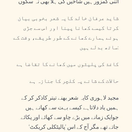
اتنی کمزور ہیں شاخیں کی ہلا بھی نہ سکوں
شاید عرفان خالد کایہ شعر بخوبی بیان
کرتا کیسے کھانا پینا اور اس سے جڑی
ہوئے ہمارے کھانے کے طور طریقے، وقت کے
ساتھ بدلے ہیں:
کاغذ کی پلیٹوں میں کھانے کا تقاضا ہے
حالات کے شانے پہ کلچر کا جنازہ ہے
مجید لاہوری کایہ شعر بھنے تیتر کاذکر کر کے
ہمیں یاد دلاتاہے کیسے بہت سے کھانے ہیں
جوایک زمانے میں بڑے چاو سے کھائے اور پکائے
جاتے تھے مگر آج کے اس ’پالیٹکلی کریکٹ‘