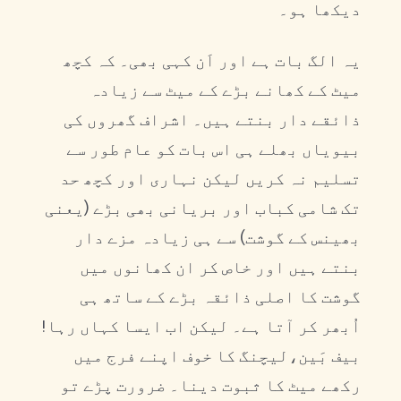
دیکھا ہو۔
یہ الگ بات ہے اور اَن کہی بھی۔ کہ کچھ
میٹ کے کھانے بڑے کے میٹ سے زیادہ
ذائقے دار بنتے ہیں۔ اشراف گھروں کی
بیویاں بھلے ہی اس بات کو عام طور سے
تسلیم نہ کریں لیکن نہاری اور کچھ حد
تک شامی کباب اور بریانی بھی بڑے (یعنی
بھینس کے گوشت) سے ہی زیادہ مزے دار
بنتے ہیں اور خاص کر ان کھانوں میں
گوشت کا اصلی ذائقہ بڑے کے ساتھ ہی
اُبھر کر آتا ہے۔ لیکن اب ایسا کہاں رہا!
بیف بَین،لیچنگ کا خوف اپنے فرج میں
رکھے میٹ کا ثبوت دینا۔ ضرورت پڑے تو