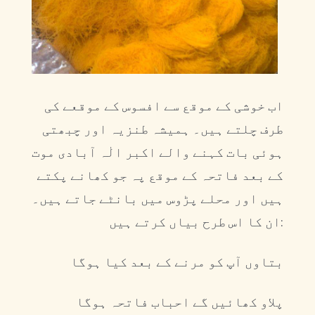
اب خوشی کے موقع سے افسوس کے موقعے کی
طرف چلتے ہیں۔ ہمیشہ طنزیہ اور چبھتی
ہوئی بات کہنے والے اکبر الٰہ آبادی موت
کے بعد فاتحہ کے موقع پہ جو کھانے پکتے
ہیں اور محلے پڑوس میں بانٹے جاتے ہیں۔
ان کا اس طرح بیاں کرتے ہیں:
بتاوں آپ کو مرنے کے بعد کیا ہوگا
پلاو کھائیں گے احباب فاتحہ ہوگا