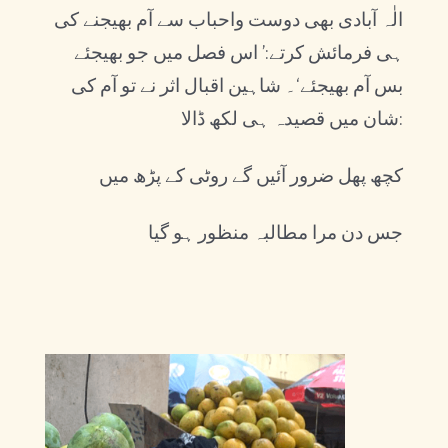
الٰہ آبادی بھی دوست واحباب سے آم بھیجنے کی
ہی فرمائش کرتے:’ اس فصل میں جو بھیجئے
بس آم بھیجئے‘۔ شاہین اقبال اثر نے تو آم کی
شان میں قصیدہ ہی لکھ ڈالا:
کچھ پھل ضرور آئیں گے روٹی کے پڑھ میں
جس دن مرا مطالبہ منظور ہو گیا