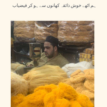
ہم اٹھے خوش ذائقہ کھانوں سے ہو کر فیضیاب