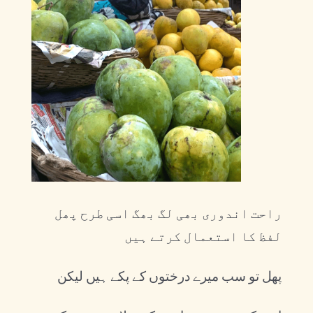
راحت اندوری بھی لگ بھگ اسی طرح پھل
لفظ کا استعمال کرتے ہیں
پھل تو سب میرے درختوں کے پکے ہیں لیکن