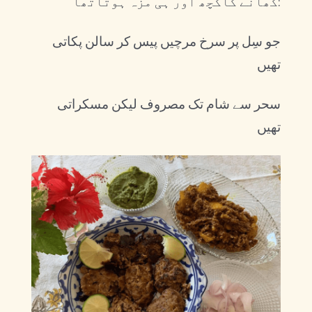
کھانے کاکچھ اور ہی مزہ ہوتاتھا:
جو سِل پر سرخ مرچیں پیس کر سالن پکاتی
تھیں
سحر سے شام تک مصروف لیکن مسکراتی
تھیں