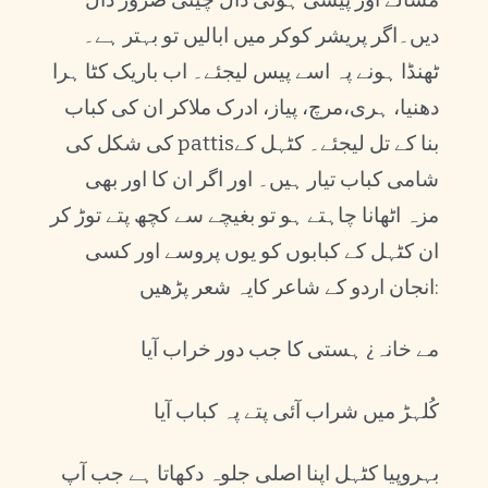
دیں۔اگر پریشر کوکر میں ابالیں تو بہتر ہے۔
ٹھنڈا ہونے پہ اسے پیس لیجئے۔ اب باریک کٹا ہرا
دھنیا، ہری،مرچ، پیاز، ادرک ملاکر ان کی کباب
کی شکل کی pattisبنا کے تل لیجئے۔ کٹہل کے
شامی کباب تیار ہیں۔ اور اگر ان کا اور بھی
مزہ اٹھانا چاہتے ہو تو بغیچے سے کچھ پتے توڑ کر
ان کٹہل کے کبابوں کو یوں پروسے اور کسی
انجان اردو کے شاعر کایہ شعر پڑھیں:
مے خانہ¿ ہستی کا جب دور خراب آیا
کُلہڑ میں شراب آئی پتے پہ کباب آیا
بہروپیا کٹہل اپنا اصلی جلوہ دکھاتا ہے جب آپ