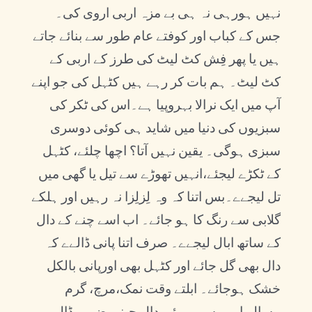
نہیں ہورہی نہ ہی بے مزہ اربی اروی کی۔
جس کے کباب اور کوفتے عام طور سے بنائے جاتے
ہیں یا پھر فِش کٹ لیٹ کی طرز کے اربی کے
کٹ لیٹ۔ ہم بات کر رہے ہیں کٹہل کی جو اپنے
آپ میں ایک نرالا بہروپیا ہے۔اس کی ٹکر کی
سبزیوں کی دنیا میں شاید ہی کوئی دوسری
سبزی ہوگی۔ یقین نہیں آتا؟ اچھا چلئے، کٹہل
کے ٹکڑے لیجئے،انہیں تھوڑے سے تیل یا گھی میں
تل لیجےے۔بس اتنا کہ وہ لِزلِزا نہ رہیں اور ہلکے
گلابی سے رنگ کا ہو جائے۔ اب اسے چنے کے دال
کے ساتھ ابال لیجےے۔ صرف اتنا پانی ڈالےے کہ
دال بھی گل جائے اور کٹہل بھی اورپانی بالکل
خشک ہوجائے۔ ابلتے وقت نمک،مرچ، گرم
مسالے اور پیسی ہوئی دال چینی ضرور ڈال