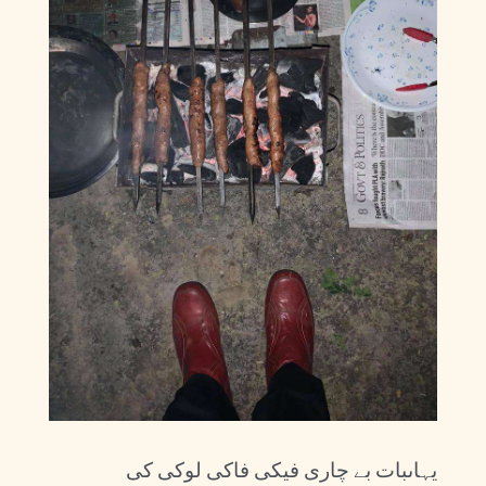
یہاںبات بے چاری فیکی فاکی لوکی کی