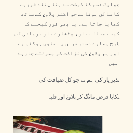
جوایک قسم کا گوشت سے بنا پتلے شوربے
کا سالن ہوتاہے جو اکثر پلاو¿ کے ساتھ
کھایا جاتا ہے۔ یہ بھی غور کیجےے کہ
کیسے مسالے دار، چٹخارے دار بریانی کس
طرح ہمارے دسترخوان پہ حاوی ہوگئی ہے
اور ہم پلاو¿ کی نزاکت کو بھولتے جارہے
ہیں:
نذیر یار کی ہم نے جو کل ضیافت کی
پکایا قرض مانگ کر پلاو¿ اور قلیہ