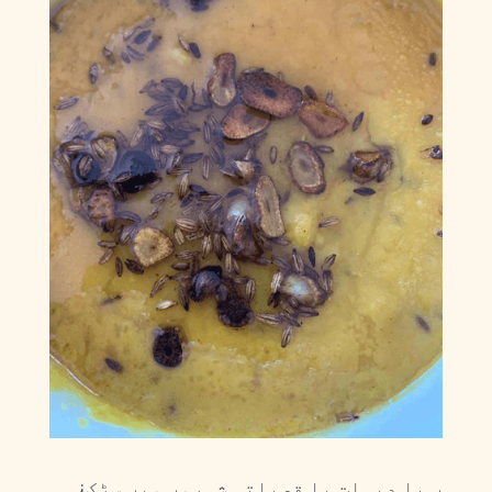
¿ں یا دیہات یا قصباتی شہروں میں سڑک