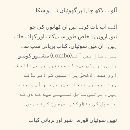
آلو نے لاکھ چاہا پر گھوئیاں نہ ہو سکا
آئےے اب بات کرتے ہیں ان کھانوں کی جو
تیوہاروں پہ خاص طور سے پکائے اور کھائے جاتے
ہیں۔ ان میں سوئیاں، کباب بریانی سب سے
مشہور کومبو (Combo)ہیں۔ سال میں آنے
والی دو بڑی عید کے موقعوں پر عیدالفطر
اور عید الاضحیٰ پر انہیں کو ڈھونڈتے
ہوئے بھاری تعداد میں مہمان آپہنچتے
ہیں۔ مرتضیٰ ساحل تسلیمی عید کے دن کے
ماحول کی منظرکشی اس طرح کرتے ہیں:
تھیں سوئیاں قورمہ شیر اور بریانی کباب