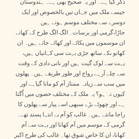
ذکر کیا ہے۔ اور یہ صحیح بھی ہے۔ ہندوستان
جیسے ملک میں جہاں تین بالخصوص اور ایک
دوسرے سے مختلف موسم ہوتے ہیں
جاڑا،گرمی اور برسات۔ الگ الگ طرح کے کھانے
ان موسموں میں پکائے اور کھائے جاتے ہیں۔ ان
کھانو ںکے ساتھ جڑی بہت سی کہانیاں ہیں،
بہت سے لوک گیت ہیں اور نانی دادی کے وقت
سے چلے آرہے رواج اور طور طریقے ہیں۔ پھلوں
میں سب سے زیادہ ممتاز آم کو مانا گیاہے اور
کیوں نہ ہو؟ یہ ملک کے مختلف حصوں میں اُگتا
ہے اور چھوٹے بڑے سبھی اسے پیار سے پھلوں کا
راجا مانتے ہیں۔ غالب کو آم بے انتہا پسند تھے۔
گرمی کے موسم میں آم کھانا اور بہت سے آم
کھانا، ان کا خاص شوق تھا۔ غالب کی طرح اکبر