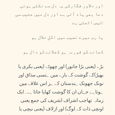
اور دلاور فگارکی یہ دل سے نکلی ہوئی
دعا بھی یاد آتی ہے اور دل میں عجیب سی
ٹیس اٹھتی ہے:
یا رب میرے نصیب میں اکلِ حلال ہو
کھانے کو قورمہ ہو کھلانے کو دال ہو
بڑے (یعنی بڑا جانور) اور چھوٹے (یعنی بکری یا
بھیڑ)کے گوشت کے بارے میں ہنسی مذاق اور
نونک جھونک ہندستان کے ہر اس علاقے میں
ہوتاہے جہاں ان کا گوشت کھایا جاتا ہے۔ایک
زمانہ تھاجب اشراف (شریف کی جمع یعنی
اونچی ذات کے لوگ) اور ازلاف (یعنی نیچی یا