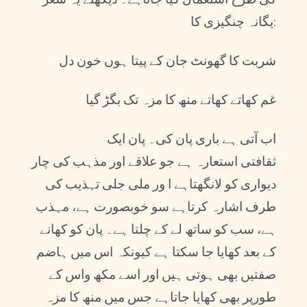
یگانہ چنگیزی کا:
شربت کا گھونٹ جان کے پیتا ہوں خون دل
غم کھاتے کھاتے منھ کا مزہ تک بگڑ گیا
اب آتی ہے باری پان کی۔ پان ایک
ثقافتی استعارہ ہے جو علاقے اور مذہب کی چار
دیواری کو لانگھتاہے ا ور ملی جلی تہذیب کی
طرف اشارہ کرتاہے سو خوبصورت ہے، مہذب
ہے، سب کو ساتھ لے کے چلتا ہے۔ پان کو کھانے
کے بعد کھایا جا سکتا ہے کیونکہ اس میں ہاضم
صفتیں بھی ہوتی ہیں اور اسے مکھ واس کے
طورپر بھی کھایا جاتاہے جس میں منھ کا مزہ