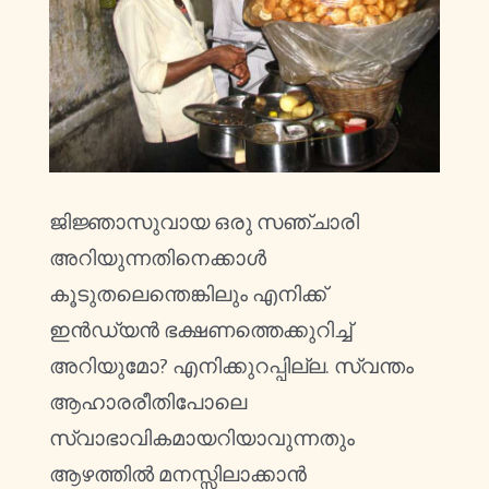
ജിജ്ഞാസുവായ ഒരു സഞ്ചാരി
അറിയുന്നതിനെക്കാൾ
കൂടുതലെന്തെങ്കിലും എനിക്ക്
ഇൻഡ്യൻ ഭക്ഷണത്തെക്കുറിച്ച്
അറിയുമോ? എനിക്കുറപ്പില്ല. സ്വന്തം
ആഹാരരീതിപോലെ
സ്വാഭാവികമായറിയാവുന്നതും
ആഴത്തിൽ മനസ്സിലാക്കാൻ