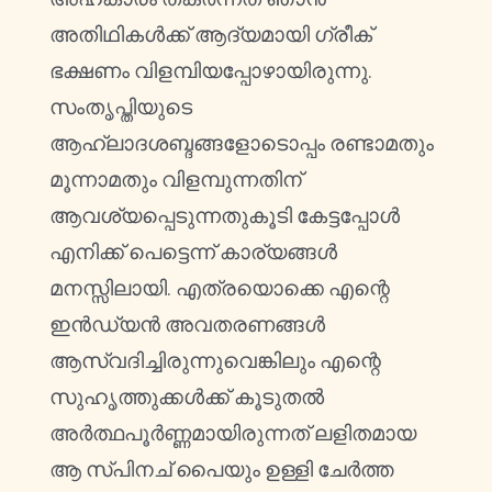
അതിഥികൾക്ക് ആദ്യമായി ഗ്രീക്
ഭക്ഷണം വിളമ്പിയപ്പോഴായിരുന്നു.
സംതൃപ്തിയുടെ
ആഹ്ലാദശബ്ദങ്ങളോടൊപ്പം രണ്ടാമതും
മൂന്നാമതും വിളമ്പുന്നതിന്
ആവശ്യപ്പെടുന്നതുകൂടി കേട്ടപ്പോൾ
എനിക്ക് പെട്ടെന്ന് കാര്യങ്ങൾ
മനസ്സിലായി. എത്രയൊക്കെ എന്റെ
ഇൻഡ്യൻ അവതരണങ്ങൾ
ആസ്വദിച്ചിരുന്നുവെങ്കിലും എന്റെ
സുഹൃത്തുക്കൾക്ക് കൂടുതൽ
അർത്ഥപൂർണ്ണമായിരുന്നത് ലളിതമായ
ആ സ്പിനച് പൈയും ഉള്ളി ചേർത്ത