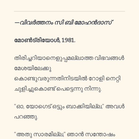
—വിവർത്തനം സി ബി മോഹൻദാസ്
മോൺട്രിയോൾ, 1981.
തിരിച്ചറിയാനെളുപ്പമല്ലാത്ത വിഭവങ്ങൾ
മേശയിലേക്കു
കൊണ്ടുവരുന്നതിനിടയിൽ റോളി നെറ്റി
ചുളിച്ചുകൊണ്ട് പെട്ടെന്നു നിന്നു.
“ഓ, യോഗെട് ഒട്ടും ബാക്കിയില്ല,” അവൾ
പറഞ്ഞു.
“അതു സാരമില്ല,” ഞാൻ സന്തോഷം